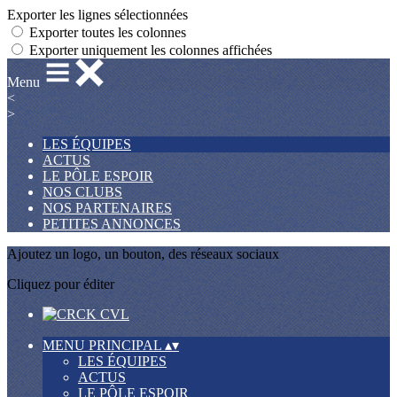
Exporter les lignes sélectionnées
Exporter toutes les colonnes
Exporter uniquement les colonnes affichées
Menu
<
>
LES ÉQUIPES
ACTUS
LE PÔLE ESPOIR
NOS CLUBS
NOS PARTENAIRES
PETITES ANNONCES
Ajoutez un logo, un bouton, des réseaux sociaux
Cliquez pour éditer
MENU PRINCIPAL
▴
▾
LES ÉQUIPES
ACTUS
LE PÔLE ESPOIR