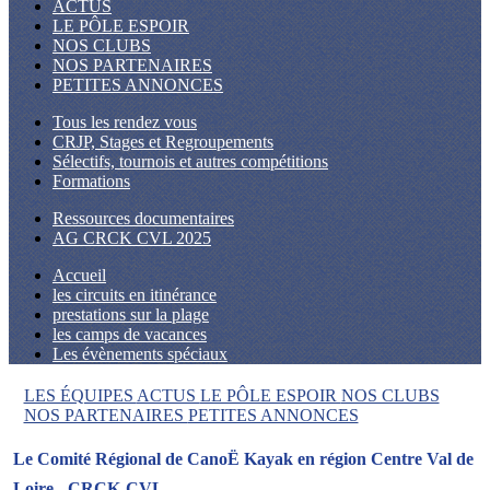
ACTUS
LE PÔLE ESPOIR
NOS CLUBS
NOS PARTENAIRES
PETITES ANNONCES
Tous les rendez vous
CRJP, Stages et Regroupements
Sélectifs, tournois et autres compétitions
Formations
Ressources documentaires
AG CRCK CVL 2025
Accueil
les circuits en itinérance
prestations sur la plage
les camps de vacances
Les évènements spéciaux
LES ÉQUIPES
ACTUS
LE PÔLE ESPOIR
NOS CLUBS
NOS PARTENAIRES
PETITES ANNONCES
Le Comité Régional de CanoË Kayak en région Centre Val de
Loire - CRCK-CVL