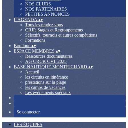
NOS CLUBS
NOS PARTENAIRES
PETITES ANNONCES
L'AGENDA
▴
▾
Tous les rendez vous
CRJP, Stages et Regroupements
Sélectifs, tournois et autres compétitions
Formations
Boutique
▴
▾
ESPACE MEMBRES
▴
▾
Ressources documentaires
AG CRCK CVL 2025
BASE NAUTIQUE MONTRICHARD
▴
▾
Accueil
les circuits en itinérance
prestations sur la plage
les camps de vacances
Les évènements spéciaux
Se connecter
LES ÉQUIPES