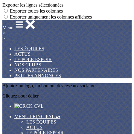
Exporter les lignes sélectionnées
Exporter toutes les colonnes
Exporter uniquement les colonnes affichées
Menu
<
>
LES ÉQUIPES
ACTUS
LE PÔLE ESPOIR
NOS CLUBS
NOS PARTENAIRES
PETITES ANNONCES
Ajoutez un logo, un bouton, des réseaux sociaux
Cliquez pour éditer
MENU PRINCIPAL
▴
▾
LES ÉQUIPES
ACTUS
LE PÔLE ESPOIR