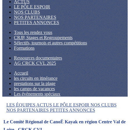
ACTUS
LE PÔLE ESPOIR
NOS CLUBS
NOS PARTENAIRES
PETITES ANNONCES
Tous les rendez vous
CRJP, Stages et Regroupements
Sélectifs, tournois et autres compétitions
Formations
Ressources documentaires
AG CRCK CVL 2025
Accueil
les circuits en itinérance
prestations sur la plage
les camps de vacances
Les évènements spéciaux
LES ÉQUIPES
ACTUS
LE PÔLE ESPOIR
NOS CLUBS
NOS PARTENAIRES
PETITES ANNONCES
Le Comité Régional de CanoË Kayak en région Centre Val de
Loire - CRCK-CVL