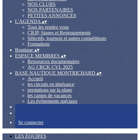
NOS CLUBS
NOS PARTENAIRES
PETITES ANNONCES
L'AGENDA
▴
▾
Tous les rendez vous
CRJP, Stages et Regroupements
Sélectifs, tournois et autres compétitions
Formations
Boutique
▴
▾
ESPACE MEMBRES
▴
▾
Ressources documentaires
AG CRCK CVL 2025
BASE NAUTIQUE MONTRICHARD
▴
▾
Accueil
les circuits en itinérance
prestations sur la plage
les camps de vacances
Les évènements spéciaux
Se connecter
LES ÉQUIPES